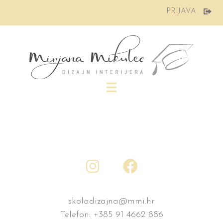
Preskoči
PRIJAVA
na
sadržaj
skoladizajna@mmi.hr
Telefon:
+385 91 4662 886