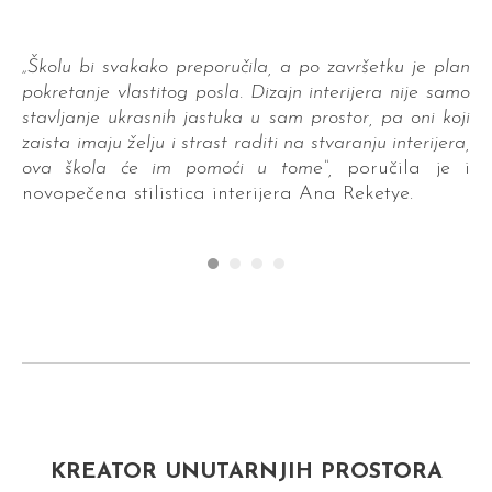
"Z
do
je
„Školu bi svakako preporučila, a po završetku je plan
sv
pokretanje vlastitog posla.
Dizajn interijera nije samo
stavljanje ukrasnih jastuka u sam prostor, pa oni koji
zaista imaju želju i strast raditi na stvaranju interijera,
Pl
ova škola će im pomoći u tome“,
poručila je i
pr
novopečena stilistica interijera Ana Reketye.
sm
Bi
ka.
bi
čni
ra
vao
nje
sam
ivo
šno
vam
 se
kih
KREATOR UNUTARNJIH PROSTORA
rve