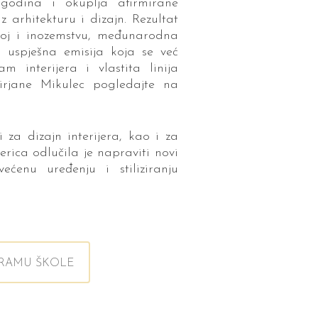
godina i okuplja afirmirane
z arhitekturu i dizajn. Rezultat
skoj i inozemstvu, međunarodna
 uspješna emisija koja se već
 interijera i vlastita linija
irjane Mikulec pogledajte na
 za dizajn interijera, kao i za
erica odlučila je napraviti novi
većenu uređenju i stiliziranju
GRAMU ŠKOLE