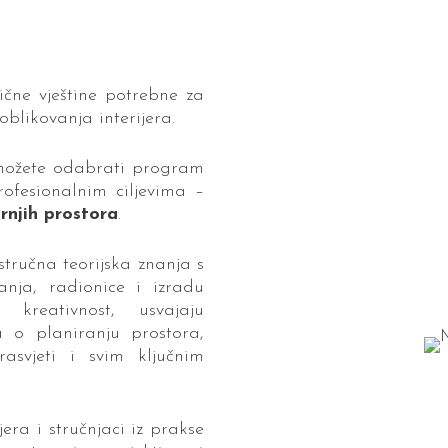
ične vještine potrebne za
oblikovanja interijera.
 možete odabrati program
ofesionalnim ciljevima –
rnjih prostora
.
tručna teorijska znanja s
nja, radionice i izradu
 kreativnost, usvajaju
 o planiranju prostora,
rasvjeti i svim ključnim
jera i stručnjaci iz prakse