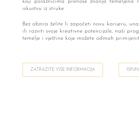
koji polaznicima prenose znanja temeljena 
iskustvu iz struke.
Bez obzira želite li započeti novu karijeru, un
ili razviti svoje kreativne potencijale, naši pr
temelje i vještine koje možete odmah primijenit
ZATRAŽITE VIŠE INFORMACIJA
ISPUN