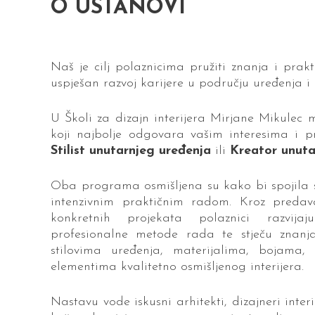
O USTANOVI
Naš je cilj polaznicima pružiti znanja i prakt
uspješan razvoj karijere u području uređenja i 
U Školi za dizajn interijera Mirjane Mikulec
koji najbolje odgovara vašim interesima i pr
Stilist unutarnjeg uređenja
ili
Kreator unuta
Oba programa osmišljena su kako bi spojila s
intenzivnim praktičnim radom. Kroz predava
konkretnih projekata polaznici razvijaju
profesionalne metode rada te stječu znanja
stilovima uređenja, materijalima, bojama, 
elementima kvalitetno osmišljenog interijera.
Nastavu vode iskusni arhitekti, dizajneri interi