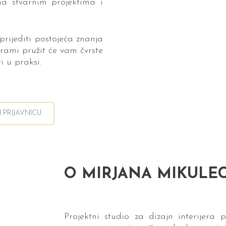
na stvarnim projektima i
aprijediti postojeća znanja
ogrami pružit će vam čvrste
i u praksi.
I PRIJAVNICU
O MIRJANA MIKULEC
Projektni studio za dizajn interijera