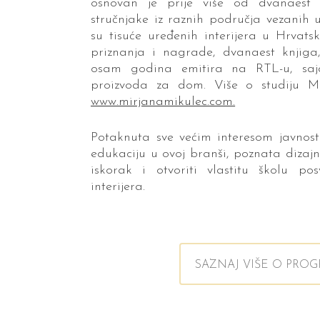
osnovan je prije više od dvanaest 
stručnjake iz raznih područja vezanih u
su tisuće uređenih interijera u Hrvat
priznanja i nagrade, dvanaest knjiga,
osam godina emitira na RTL-u, sajam
proizvoda za dom. Više o studiju M
www.mirjanamikulec.com
.
Potaknuta sve većim interesom javnosti
edukaciju u ovoj branši, poznata dizajn
iskorak i otvoriti vlastitu školu pos
interijera.
SAZNAJ VIŠE O PRO