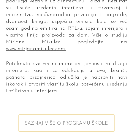
područja vezanih uz arhitekturu i dizajn. Rezultat
su tisuće uređenih interijera u Hrvatskoj i
inozemstvu, međunarodna priznanja i nagrade,
dvanaest knjiga, uspješna emisija koja se već
osam godina emitira na RTL-u, sajam interijera i
vlastita linija proizvoda za dom. Više o studiju
Mirjane Mikulec pogledajte na
www.mirjanamikulec.com
.
Potaknuta sve većim interesom javnosti za dizajn
interijera, kao i za edukaciju u ovoj branši,
poznata dizajnerica odlučila je napraviti novi
iskorak i otvoriti vlastitu školu posvećenu uređenju
i stiliziranju interijera.
SAZNAJ VIŠE O PROGRAMU ŠKOLE