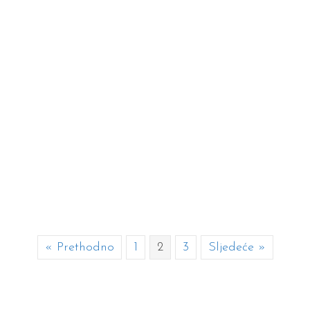
« Prethodno
1
2
3
Sljedeće »