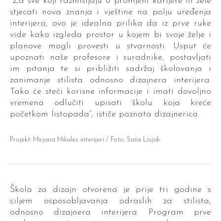
“Za sve koji razmišljaju o promjeni karijere ili žele
stjecati nova znanja i vještine na polju uređenja
interijera, ovo je idealna prilika da iz prve ruke
vide kako izgleda prostor u kojem bi svoje želje i
planove mogli provesti u stvarnosti. Usput će
upoznati naše profesore i suradnike, postavljati
im pitanja te si približiti sadržaj školovanja i
zanimanje stilista odnosno dizajnera interijera.
Tako će steći korisne informacije i imati dovoljno
vremena odlučiti upisati školu koja kreće
početkom listopada”, ističe poznata dizajnerica.
Projekt: Mirjana Mikulec interijeri / Foto: Saša Lisjak
Škola za dizajn otvorena je prije tri godine s
ciljem osposobljavanja odraslih za stilista,
odnosno dizajnera interijera. Program prve