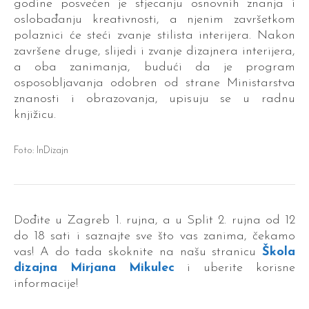
godine posvećen je stjecanju osnovnih znanja i
oslobađanju kreativnosti, a njenim završetkom
polaznici će steći zvanje stilista interijera. Nakon
završene druge, slijedi i zvanje dizajnera interijera,
a oba zanimanja, budući da je program
osposobljavanja odobren od strane Ministarstva
znanosti i obrazovanja, upisuju se u radnu
knjižicu.
Foto: InDizajn
Dođite u Zagreb 1. rujna, a u Split 2. rujna od 12
do 18 sati i saznajte sve što vas zanima, čekamo
vas! A do tada skoknite na našu stranicu
Škola
dizajna Mirjana Mikulec
i uberite korisne
informacije!