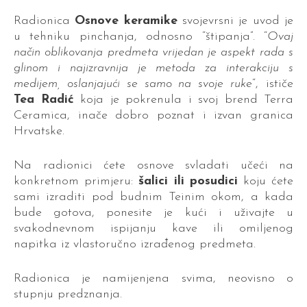
Radionica
Osnove keramike
svojevrsni je uvod je
u tehniku pinchanja, odnosno “štipanja”. “
Ovaj
način oblikovanja predmeta vrijedan je aspekt rada s
glinom i najizravnija je metoda za interakciju s
medijem, oslanjajući se samo na svoje ruke
“, ističe
Tea Radić
koja je pokrenula i svoj brend Terra
Ceramica, inače dobro poznat i izvan granica
Hrvatske.
Na radionici ćete osnove svladati učeći na
konkretnom primjeru:
šalici ili posudici
koju ćete
sami izraditi pod budnim Teinim okom, a kada
bude gotova, ponesite je kući i uživajte u
svakodnevnom ispijanju kave ili omiljenog
napitka iz vlastoručno izrađenog predmeta.
Radionica je namijenjena svima, neovisno o
stupnju predznanja.