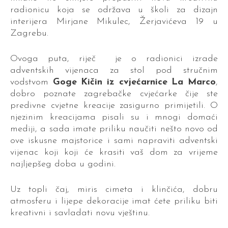
radionicu koja se održava u školi za dizajn
interijera Mirjane Mikulec, Žerjavićeva 19 u
Zagrebu.
Ovoga puta, riječ je o radionici izrade
adventskih vijenaca za stol pod stručnim
vodstvom
Goge Kičin iz cvjećarnice La Marco
,
dobro poznate zagrebačke cvjećarke čije ste
predivne cvjetne kreacije zasigurno primijetili. O
njezinim kreacijama pisali su i mnogi domaći
mediji, a sada imate priliku naučiti nešto novo od
ove iskusne majstorice i sami napraviti adventski
vijenac koji koji će krasiti vaš dom za vrijeme
najljepšeg doba u godini.
Uz topli čaj, miris cimeta i klinčića, dobru
atmosferu i lijepe dekoracije imat ćete priliku biti
kreativni i savladati novu vještinu.