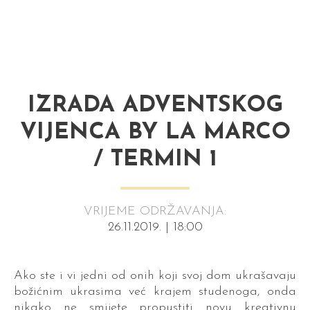
IZRADA ADVENTSKOG
VIJENCA BY LA MARCO
/ TERMIN 1
VRIJEME ODRŽAVANJA:
26.11.2019. | 18:00
Ako ste i vi jedni od onih koji svoj dom ukrašavaju
božićnim ukrasima već krajem studenoga, onda
nikako ne smijete propustiti novu kreativnu