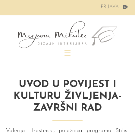
Preskoči
PRIJAVA
na
sadržaj
UVOD U POVIJEST I
KULTURU ŽIVLJENJA-
ZAVRŠNI RAD
Valerija Hrastinski, polaznica programa Stilist